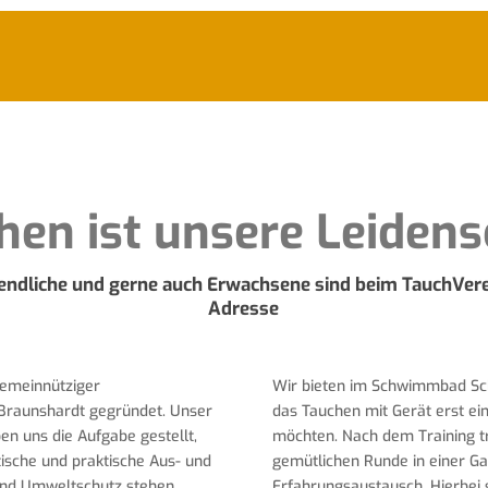
hen ist unsere Leidens
gendliche und gerne auch Erwachsene sind beim TauchVer
Adresse
gemeinnütziger
Wir bieten im Schwimmbad Sch
Braunshardt gegründet. Unser
das Tauchen mit Gerät erst ei
ben uns die Aufgabe gestellt,
möchten. Nach dem Training tr
tische und praktische Aus- und
gemütlichen Runde in einer G
 und Umweltschutz stehen
Erfahrungsaustausch. Hierbei 