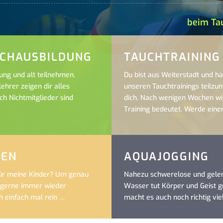
beim Ta
UCHAUSBILDUNG
TAUCHTRAINING
ung und alt teilnehmen.
Du bist aus Weiterstadt und ha
lehrer zeigen dir alles
unseren Tauchtrainings teilzu
ch Nichtmitglieder sind
dich. Nach wenigen Wochen wir
Training bedeutet. Werde eine
HEN
AQUAJOGGING
für meine Kinder? Um genau
Nahezu schwerelose und gel
h gerne immer wieder
Wasser tut Körper und Geist g
 einfach mal rein …
macht es auch noch richtig viel